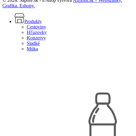
© 2024. Sapore.sk - E-shop vytvoril
Airprint.sk – Webstránky.
Grafika. Eshopy.
Close
Menu
Produkty
Cestoviny
Hľuzovky
Konzervy
Sladké
Múka